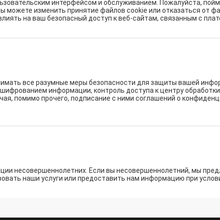
ьзовательским интерфейсом и обслуживанием. Пожалуйста, поймит
Вы можете изменить принятие файлов cookie или отказаться от фа
лиять на ваш безопасный доступ к веб-сайтам, связанным с пла
мать все разумные меры безопасности для защиты вашей информ
с шифрованием информации, контроль доступа к центру обработки
ая, помимо прочего, подписание с ними соглашений о конфиденц
ции несовершеннолетних. Если вы несовершеннолетний, мы пред
овать наши услуги или предоставить нам информацию при услови