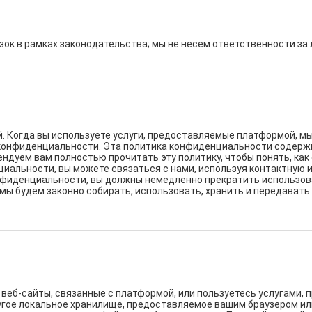
зок в рамках законодательства; мы не несем ответственности за
 Когда вы используете услуги, предоставляемые платформой, мы
конфиденциальности. Эта политика конфиденциальности содержит
дуем вам полностью прочитать эту политику, чтобы понять, как 
циальности, вы можете связаться с нами, используя контактную 
онфиденциальности, вы должны немедленно прекратить использо
о мы будем законно собирать, использовать, хранить и передава
и веб-сайты, связанные с платформой, или пользуетесь услугами
ругое локальное хранилище, предоставляемое вашим браузером и