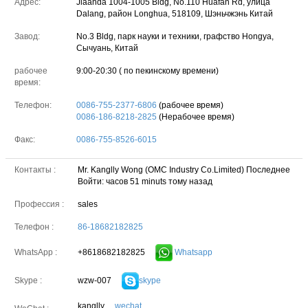
Адрес:
Jiaanda 1004-1005 Bldg, No.110 Huafan Rd, улица
Dalang, район Longhua, 518109, Шэньчжэнь Китай
Завод:
No.3 Bldg, парк науки и техники, графство Hongya,
Сычуань, Китай
рабочее
9:00-20:30 ( по пекинскому времени)
время:
Телефон:
0086-755-2377-6806
(рабочее время)
0086-186-8218-2825
(Нерабочее время)
Факс:
0086-755-8526-6015
Контакты :
Mr. Kanglly Wong (OMC Industry Co.Limited)
Последнее
Войти: часов 51 minuts тому назад
Профессия :
sales
Телефон :
86-18682182825
+8618682182825
Whatsapp
WhatsApp :
wzw-007
skype
Skype :
kanglly
wechat