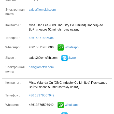
WeChat :
Электронная
sales@omcftth.com
почта :
Контакты :
Miss. Han Lee (OMC Industry Co.Limited)
Последнее
Войти: часов 51 minuts тому назад
Телефон :
+8615871485006
+8615871485006
Whatsapp
WhatsApp :
sales2@omcftth.com
skype
Skype :
Электронная
han@omcftth.com
почта :
Контакты :
Miss. Yolanda Ou (OMC Industry Co.Limited)
Последнее
Войти: часов 51 minuts тому назад
Телефон :
+86 13376507942
+8613376507942
Whatsapp
WhatsApp :