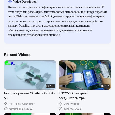
Video Description:
Внимательно изучите спецификации и то, что они означают на практике. В
этом видео мы рассмотрим многомодовый оптоволоконный шнур обратной
связи OM4 гнездового типа MPO, демонстрируя его основные функции и
реальное применение при тестировании сетей и средах центров обработки
данных. Узнайте, как этот высокопроизводительный компонент
обеспечивает надежное соединение и поддерживает эффективное
обслуживание оптоволоконной системы.
Related Videos
00:30
02:37
Быстрый разъем SC APC-JO-SSA-
ESC250D Быстрый
53
соединитель.mp4
FTTH Fast Connector
Other Videos
November 14, 2022
June 08, 2021